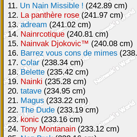
11.
Un Nain Missible !
(242.89 cm)
12.
La panthère rose
(241.97 cm)
13.
adream
(241.02 cm)
14.
Nainrcotique
(240.81 cm)
15.
Nainvak Djokovic™
(240.08 cm)
16.
Barrez vous cons de mimes
(238
17.
Colar
(238.34 cm)
18.
Belette
(235.42 cm)
19.
Nainki
(235.28 cm)
20.
tatave
(234.95 cm)
21.
Magus
(233.22 cm)
22.
The Dude
(233.19 cm)
23.
konic
(233.16 cm)
24.
Tony Montanain
(233.12 cm)