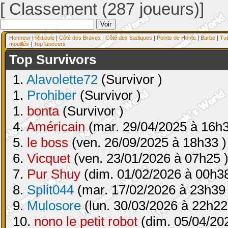
[ Classement (287 joueurs)]
Honneur
|
Ridicule
|
Côté des Braves
|
Côté des Sadiques
|
Points de Honte
|
Barbe
|
Tu
mouillés
|
Top lanceurs
Top Survivors
1.
Alavolette72
(Survivor )
1.
Prohiber
(Survivor )
1.
bonta
(Survivor )
4.
Américain
(mar. 29/04/2025 à 16h3
5.
le boss
(ven. 26/09/2025 à 18h33 )
6.
Vicquet
(ven. 23/01/2026 à 07h25 
7.
Pur Shuy
(dim. 01/02/2026 à 00h38
8.
Split044
(mar. 17/02/2026 à 23h39 
9.
Mulosore
(lun. 30/03/2026 à 22h22
10.
nono le petit robot
(dim. 05/04/20