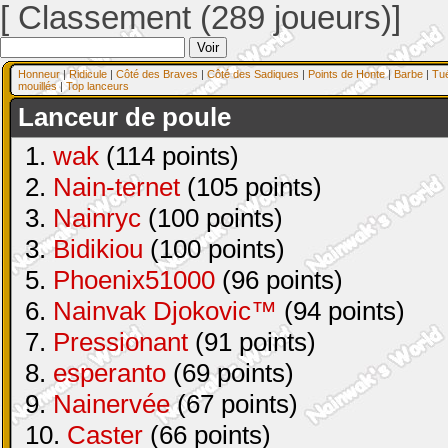
[ Classement (289 joueurs)]
Honneur
|
Ridicule
|
Côté des Braves
|
Côté des Sadiques
|
Points de Honte
|
Barbe
|
Tu
mouillés
|
Top lanceurs
Lanceur de poule
1.
wak
(114 points)
2.
Nain-ternet
(105 points)
3.
Nainryc
(100 points)
3.
Bidikiou
(100 points)
5.
Phoenix51000
(96 points)
6.
Nainvak Djokovic™
(94 points)
7.
Pressionant
(91 points)
8.
esperanto
(69 points)
9.
Nainervée
(67 points)
10.
Caster
(66 points)