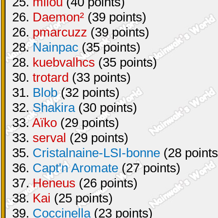
25.
milou
(40 points)
26.
Daemon²
(39 points)
26.
pmarcuzz
(39 points)
28.
Nainpac
(35 points)
28.
kuebvalhcs
(35 points)
30.
trotard
(33 points)
31.
Blob
(32 points)
32.
Shakira
(30 points)
33.
Aïko
(29 points)
33.
serval
(29 points)
35.
Cristalnaine-LSI-bonne
(28 points
36.
Capt'n Aromate
(27 points)
37.
Heneus
(26 points)
38.
Kai
(25 points)
39.
Coccinella
(23 points)