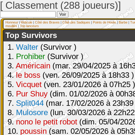
[ Classement (288 joueurs)]
Honneur
|
Ridicule
|
Côté des Braves
|
Côté des Sadiques
|
Points de Honte
|
Barbe
|
Tu
mouillés
|
Top lanceurs
Top Survivors
1.
Walter
(Survivor )
1.
Prohiber
(Survivor )
3.
Américain
(mar. 29/04/2025 à 16h3
4.
le boss
(ven. 26/09/2025 à 18h33 )
5.
Vicquet
(ven. 23/01/2026 à 07h25 
6.
Pur Shuy
(dim. 01/02/2026 à 00h38
7.
Split044
(mar. 17/02/2026 à 23h39 
8.
Mulosore
(lun. 30/03/2026 à 22h22
9.
nono le petit robot
(dim. 05/04/2026
10.
poussin
(sam. 02/05/2026 à 05h3