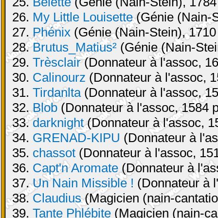
25.
Belette
(Génie (Nain-Stein), 1784 
26.
My Little Louisette
(Génie (Nain-St
27.
Phénix
(Génie (Nain-Stein), 1710 
28.
Brutus_Matius²
(Génie (Nain-Stei
29.
Trèsclair
(Donnateur à l'assoc, 16
30.
Calinourz
(Donnateur à l'assoc, 1
31.
Tirdanlta
(Donnateur à l'assoc, 15
32.
Blob
(Donnateur à l'assoc, 1584 p
33.
darknight
(Donnateur à l'assoc, 1
34.
GRENAD-KIPU
(Donnateur à l'as
35.
chassot
(Donnateur à l'assoc, 151
36.
Capt'n Aromate
(Donnateur à l'as
37.
Un Nain Missible !
(Donnateur à l
38.
Claudius
(Magicien (nain-cantatio
39.
Tante Phlébite
(Magicien (nain-can