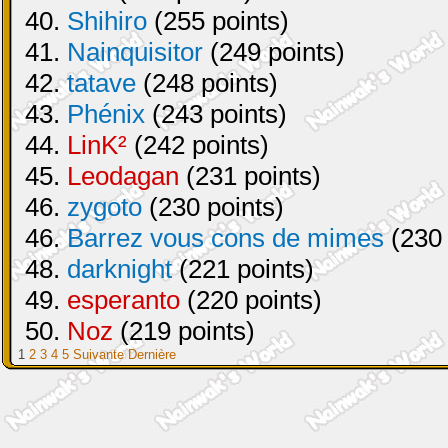
40.
Shihiro
(255 points)
41.
Nainquisitor
(249 points)
42.
tatave
(248 points)
43.
Phénix
(243 points)
44.
LinK²
(242 points)
45.
Leodagan
(231 points)
46.
zygoto
(230 points)
46.
Barrez vous cons de mimes
(230 
48.
darknight
(221 points)
49.
esperanto
(220 points)
50.
Noz
(219 points)
1
2
3
4
5
Suivante
Dernière