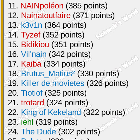
11.
NAINpoléon
(385 points)
12.
Nainatoutfaire
(371 points)
13.
k3v1n
(364 points)
14.
Tyzef
(352 points)
15.
Bidikiou
(351 points)
16.
Vil'nain
(342 points)
17.
Kaiba
(334 points)
18.
Brutus_Matius²
(330 points)
19.
Killer de movietes
(326 points)
20.
Tiotiof
(325 points)
21.
trotard
(324 points)
22.
King of Kekeland
(322 points)
23.
iehl
(319 points)
24.
The Dude
(302 points)