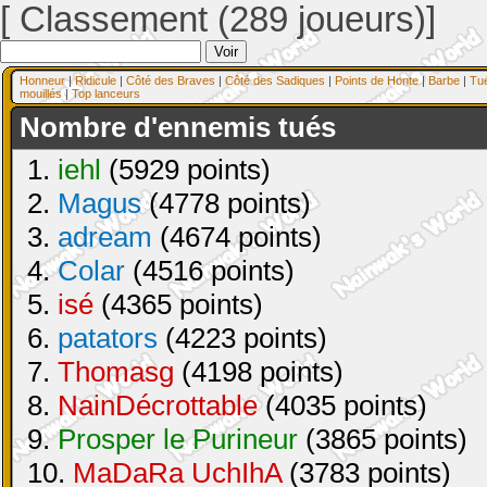
[ Classement (289 joueurs)]
Honneur
|
Ridicule
|
Côté des Braves
|
Côté des Sadiques
|
Points de Honte
|
Barbe
|
Tu
mouillés
|
Top lanceurs
Nombre d'ennemis tués
1.
iehl
(5929 points)
2.
Magus
(4778 points)
3.
adream
(4674 points)
4.
Colar
(4516 points)
5.
isé
(4365 points)
6.
patators
(4223 points)
7.
Thomasg
(4198 points)
8.
NainDécrottable
(4035 points)
9.
Prosper le Purineur
(3865 points)
10.
MaDaRa UchIhA
(3783 points)