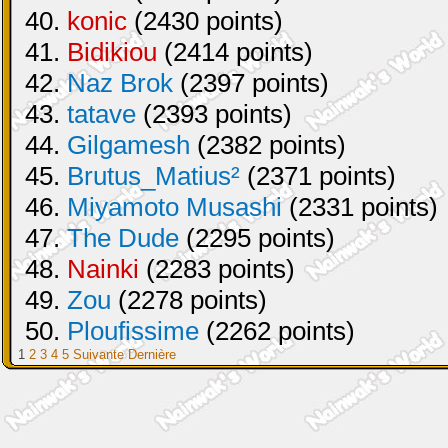
40.
konic
(2430 points)
41.
Bidikiou
(2414 points)
42.
Naz Brok
(2397 points)
43.
tatave
(2393 points)
44.
Gilgamesh
(2382 points)
45.
Brutus_Matius²
(2371 points)
46.
Miyamoto Musashi
(2331 points)
47.
The Dude
(2295 points)
48.
Nainki
(2283 points)
49.
Zou
(2278 points)
50.
Ploufissime
(2262 points)
1
2
3
4
5
Suivante
Dernière