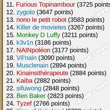
11.
Furious Topinambour
(3725 point
12.
zygoto
(3647 points)
13.
nono le petit robot
(3583 points)
14.
Killer de movietes
(3267 points)
15.
Monkey D Luffy
(3211 points)
16.
k3v1n
(3186 points)
17.
NAINpoléon
(3177 points)
18.
Vil'nain
(3090 points)
19.
Musclenain
(2894 points)
20.
Kinainsithérapeute
(2884 points)
21.
Kaiba
(2882 points)
22.
sifuwong
(2848 points)
23.
Ben Baker
(2823 points)
24.
Tyzef
(2766 points)