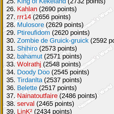
25.
King of Kekeland
(2732 points)
26.
Kahlan
(2690 points)
27.
rrr14
(2656 points)
28.
Mulosore
(2629 points)
29.
Ptireufidom
(2620 points)
30.
Zombie de Gruick-gruick
(2592 po
31.
Shihiro
(2573 points)
32.
bahamut
(2571 points)
33.
Wolrathj
(2548 points)
34.
Doody Doo
(2545 points)
35.
Tirdanlta
(2537 points)
36.
Belette
(2517 points)
37.
Nainatoutfaire
(2486 points)
38.
serval
(2465 points)
39.
LinK²
(2434 points)