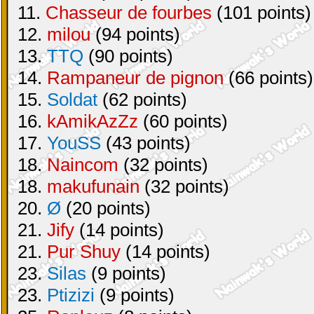
11.
Chasseur de fourbes
(101 points)
12.
milou
(94 points)
13.
TTQ
(90 points)
14.
Rampaneur de pignon
(66 points)
15.
Soldat
(62 points)
16.
kAmikAzZz
(60 points)
17.
YouSS
(43 points)
18.
Naincom
(32 points)
18.
makufunain
(32 points)
20.
Ø
(20 points)
21.
Jify
(14 points)
21.
Pur Shuy
(14 points)
23.
Silas
(9 points)
23.
Ptizizi
(9 points)