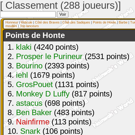
[ Classement (288 joueurs)]
Honneur
|
Ridicule
|
Côté des Braves
|
Côté des Sadiques
|
Points de Honte
|
Barbe
|
Tu
mouillés
|
Top lanceurs
Points de Honte
1.
klaki
(4240 points)
2.
Prosper le Purineur
(2531 points)
3.
Bourino
(2393 points)
4.
iehl
(1679 points)
5.
GrosPouet
(1131 points)
6.
Monkey D Luffy
(817 points)
7.
astacus
(698 points)
8.
Ben Baker
(483 points)
9.
Nainfirme
(113 points)
10.
Snark
(106 points)