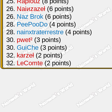
25.
Raplouz
(8 points)
26.
Naiиzazeł
(6 points)
26.
Naz Brok
(6 points)
28.
PeePooDo
(4 points)
28.
nainxtraterrestre
(4 points)
30.
pwet²
(3 points)
30.
GuiChe
(3 points)
32.
karzeł
(2 points)
32.
LeComte
(2 points)