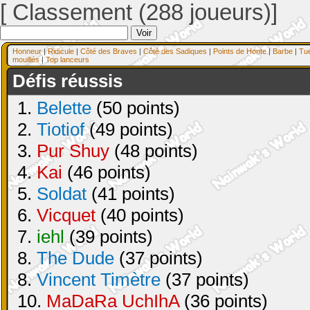
[ Classement (288 joueurs)]
Honneur
|
Ridicule
|
Côté des Braves
|
Côté des Sadiques
|
Points de Honte
|
Barbe
|
Tu
mouillés
|
Top lanceurs
Défis réussis
1.
Belette
(50 points)
2.
Tiotiof
(49 points)
3.
Pur Shuy
(48 points)
4.
Kai
(46 points)
5.
Soldat
(41 points)
6.
Vicquet
(40 points)
7.
iehl
(39 points)
8.
The Dude
(37 points)
8.
Vincent Timètre
(37 points)
10.
MaDaRa UchIhA
(36 points)