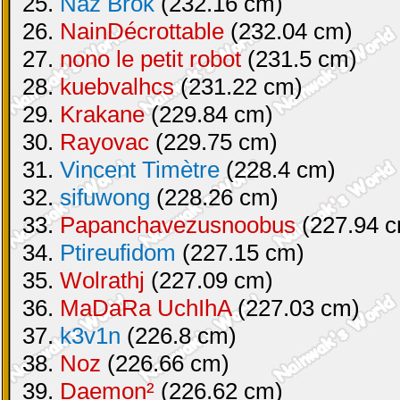
25.
Naz Brok
(232.16 cm)
26.
NainDécrottable
(232.04 cm)
27.
nono le petit robot
(231.5 cm)
28.
kuebvalhcs
(231.22 cm)
29.
Krakane
(229.84 cm)
30.
Rayovac
(229.75 cm)
31.
Vincent Timètre
(228.4 cm)
32.
sifuwong
(228.26 cm)
33.
Papanchavezusnoobus
(227.94 
34.
Ptireufidom
(227.15 cm)
35.
Wolrathj
(227.09 cm)
36.
MaDaRa UchIhA
(227.03 cm)
37.
k3v1n
(226.8 cm)
38.
Noz
(226.66 cm)
39.
Daemon²
(226.62 cm)