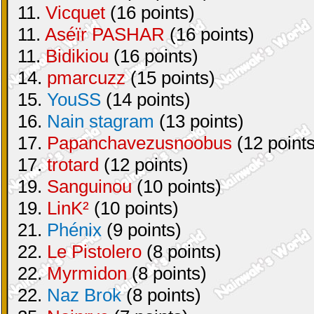
11.
Vicquet
(16 points)
11.
Aséïr PASHAR
(16 points)
11.
Bidikiou
(16 points)
14.
pmarcuzz
(15 points)
15.
YouSS
(14 points)
16.
Nain stagram
(13 points)
17.
Papanchavezusnoobus
(12 points
17.
trotard
(12 points)
19.
Sanguinou
(10 points)
19.
LinK²
(10 points)
21.
Phénix
(9 points)
22.
Le Pistolero
(8 points)
22.
Myrmidon
(8 points)
22.
Naz Brok
(8 points)