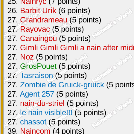
25.
Nainryc
(7 points)
26.
Barbit Urik
(6 points)
27.
Grandrameau
(5 points)
27.
Rayovac
(5 points)
27.
Canaingou
(5 points)
27.
Gimli Gimli Gimli a nain after mid
27.
Noz
(5 points)
27.
GrosPouet
(5 points)
27.
Tasraison
(5 points)
27.
Zombie de Gruick-gruick
(5 point
27.
Agent 257
(5 points)
27.
nain-du-striel
(5 points)
27.
le nain visible!!!
(5 points)
27.
chassot
(5 points)
39.
Naincom
(4 points)