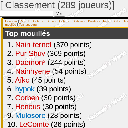
[ Classement (289 joueurs)]
Honneur
|
Ridicule
|
Côté des Braves
|
Côté des Sadiques
|
Points de Honte
|
Barbe
|
Tu
mouillés
|
Top lanceurs
Top mouillés
1.
Nain-ternet
(370 points)
2.
Pur Shuy
(369 points)
3.
Daemon²
(244 points)
4.
Nainhyene
(54 points)
5.
Aïko
(45 points)
6.
hypok
(39 points)
7.
Corben
(30 points)
7.
Heneus
(30 points)
9.
Mulosore
(28 points)
10.
LeComte
(26 points)