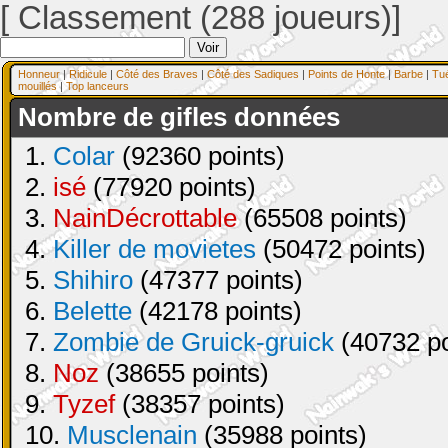
[ Classement (288 joueurs)]
Honneur
|
Ridicule
|
Côté des Braves
|
Côté des Sadiques
|
Points de Honte
|
Barbe
|
Tu
mouillés
|
Top lanceurs
Nombre de gifles données
1.
Colar
(92360 points)
2.
isé
(77920 points)
3.
NainDécrottable
(65508 points)
4.
Killer de movietes
(50472 points)
5.
Shihiro
(47377 points)
6.
Belette
(42178 points)
7.
Zombie de Gruick-gruick
(40732 po
8.
Noz
(38655 points)
9.
Tyzef
(38357 points)
10.
Musclenain
(35988 points)