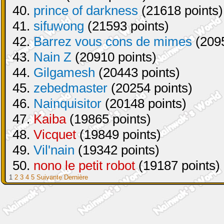
40.
prince of darkness
(21618 points)
41.
sifuwong
(21593 points)
42.
Barrez vous cons de mimes
(2095
43.
Nain Z
(20910 points)
44.
Gilgamesh
(20443 points)
45.
zebedmaster
(20254 points)
46.
Nainquisitor
(20148 points)
47.
Kaiba
(19865 points)
48.
Vicquet
(19849 points)
49.
Vil'nain
(19342 points)
50.
nono le petit robot
(19187 points)
1
2
3
4
5
Suivante
Dernière