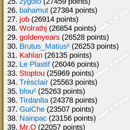
25.
zygoto
(27459 points)
26.
bahamut
(27384 points)
27.
job
(26914 points)
28.
Wolrathj
(26854 points)
29.
goldenyears
(26528 points)
30.
Brutus_Matius²
(26253 points)
31.
Kahlan
(26135 points)
32.
Le Plastif
(26046 points)
33.
Stoptou
(25969 points)
34.
Trèsclair
(25563 points)
35.
blou²
(25263 points)
36.
Tirdanlta
(24378 points)
37.
GuiChe
(23507 points)
38.
Nainpac
(23156 points)
39.
Mr.O
(22057 points)