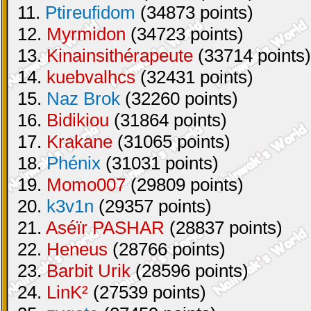
11.
Ptireufidom
(34873 points)
12.
Myrmidon
(34723 points)
13.
Kinainsithérapeute
(33714 points)
14.
kuebvalhcs
(32431 points)
15.
Naz Brok
(32260 points)
16.
Bidikiou
(31864 points)
17.
Krakane
(31065 points)
18.
Phénix
(31031 points)
19.
Momo007
(29809 points)
20.
k3v1n
(29357 points)
21.
Aséïr PASHAR
(28837 points)
22.
Heneus
(28766 points)
23.
Barbit Urik
(28596 points)
24.
LinK²
(27539 points)