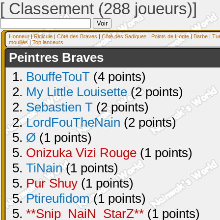
[ Classement (288 joueurs)]
Honneur
|
Ridicule
|
Côté des Braves
|
Côté des Sadiques
|
Points de Honte
|
Barbe
|
Tu
mouillés
|
Top lanceurs
Peintres Braves
1.
BouffeTouT
(4 points)
2.
My Little Louisette
(2 points)
2.
Sebastien T
(2 points)
2.
LordFouTheNain
(2 points)
5.
Ø
(1 points)
5.
Onizuka Vizi Rouge
(1 points)
5.
TiNain
(1 points)
5.
Pur Shuy
(1 points)
5.
Ptireufidom
(1 points)
5.
**Snip_NaiN_StarZ**
(1 points)