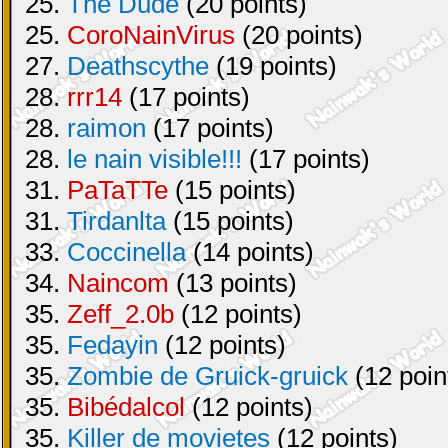
25.
The Dude
(20 points)
25.
CoroNainVirus
(20 points)
27.
Deathscythe
(19 points)
28.
rrr14
(17 points)
28.
raimon
(17 points)
28.
le nain visible!!!
(17 points)
31.
PaTaTTe
(15 points)
31.
Tirdanlta
(15 points)
33.
Coccinella
(14 points)
34.
Naincom
(13 points)
35.
Zeff_2.0b
(12 points)
35.
Fedayin
(12 points)
35.
Zombie de Gruick-gruick
(12 poin
35.
Bibédalcol
(12 points)
35.
Killer de movietes
(12 points)