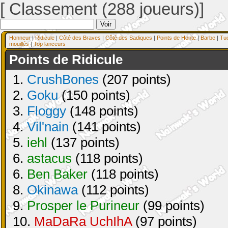
[ Classement (288 joueurs)]
Honneur
|
Ridicule
|
Côté des Braves
|
Côté des Sadiques
|
Points de Honte
|
Barbe
|
Tu
mouillés
|
Top lanceurs
Points de Ridicule
1.
CrushBones
(207 points)
2.
Goku
(150 points)
3.
Floggy
(148 points)
4.
Vil'nain
(141 points)
5.
iehl
(137 points)
6.
astacus
(118 points)
6.
Ben Baker
(118 points)
8.
Okinawa
(112 points)
9.
Prosper le Purineur
(99 points)
10.
MaDaRa UchIhA
(97 points)