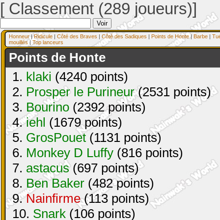
[ Classement (289 joueurs)]
Honneur
|
Ridicule
|
Côté des Braves
|
Côté des Sadiques
|
Points de Honte
|
Barbe
|
Tu
mouillés
|
Top lanceurs
Points de Honte
1.
klaki
(4240 points)
2.
Prosper le Purineur
(2531 points)
3.
Bourino
(2392 points)
4.
iehl
(1679 points)
5.
GrosPouet
(1131 points)
6.
Monkey D Luffy
(816 points)
7.
astacus
(697 points)
8.
Ben Baker
(482 points)
9.
Nainfirme
(113 points)
10.
Snark
(106 points)