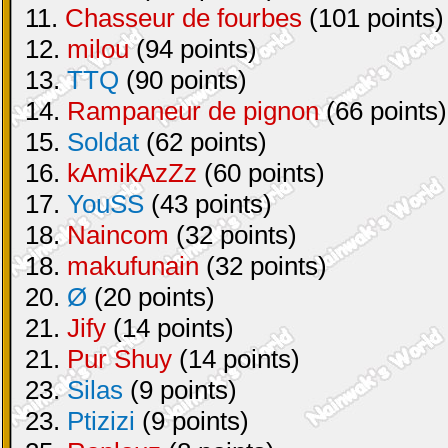
11.
Chasseur de fourbes
(101 points)
12.
milou
(94 points)
13.
TTQ
(90 points)
14.
Rampaneur de pignon
(66 points)
15.
Soldat
(62 points)
16.
kAmikAzZz
(60 points)
17.
YouSS
(43 points)
18.
Naincom
(32 points)
18.
makufunain
(32 points)
20.
Ø
(20 points)
21.
Jify
(14 points)
21.
Pur Shuy
(14 points)
23.
Silas
(9 points)
23.
Ptizizi
(9 points)