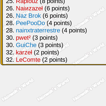
25.
Raplouz
(8 points)
26.
Naiиzazeł
(6 points)
26.
Naz Brok
(6 points)
28.
PeePooDo
(4 points)
28.
nainxtraterrestre
(4 points)
30.
pwet²
(3 points)
30.
GuiChe
(3 points)
32.
karzeł
(2 points)
32.
LeComte
(2 points)