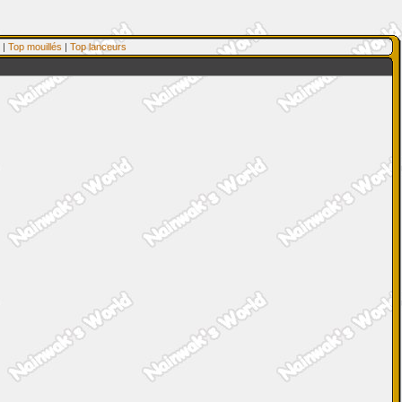
|
Top mouillés
|
Top lanceurs