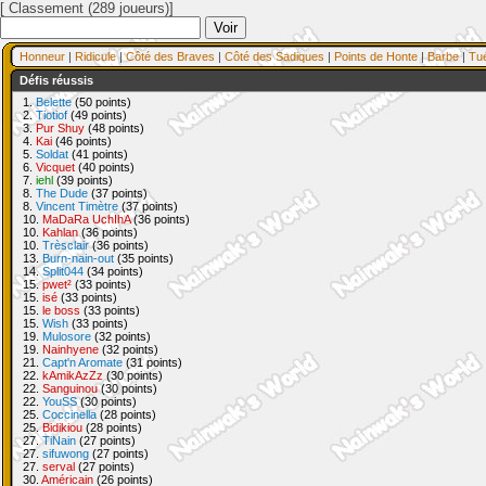
[ Classement (289 joueurs)]
Honneur
|
Ridicule
|
Côté des Braves
|
Côté des Sadiques
|
Points de Honte
|
Barbe
|
Tu
Défis réussis
1.
Belette
(50 points)
2.
Tiotiof
(49 points)
3.
Pur Shuy
(48 points)
4.
Kai
(46 points)
5.
Soldat
(41 points)
6.
Vicquet
(40 points)
7.
iehl
(39 points)
8.
The Dude
(37 points)
8.
Vincent Timètre
(37 points)
10.
MaDaRa UchIhA
(36 points)
10.
Kahlan
(36 points)
10.
Trèsclair
(36 points)
13.
Burn-nain-out
(35 points)
14.
Split044
(34 points)
15.
pwet²
(33 points)
15.
isé
(33 points)
15.
le boss
(33 points)
15.
Wish
(33 points)
19.
Mulosore
(32 points)
19.
Nainhyene
(32 points)
21.
Capt'n Aromate
(31 points)
22.
kAmikAzZz
(30 points)
22.
Sanguinou
(30 points)
22.
YouSS
(30 points)
25.
Coccinella
(28 points)
25.
Bidikiou
(28 points)
27.
TiNain
(27 points)
27.
sifuwong
(27 points)
27.
serval
(27 points)
30.
Américain
(26 points)