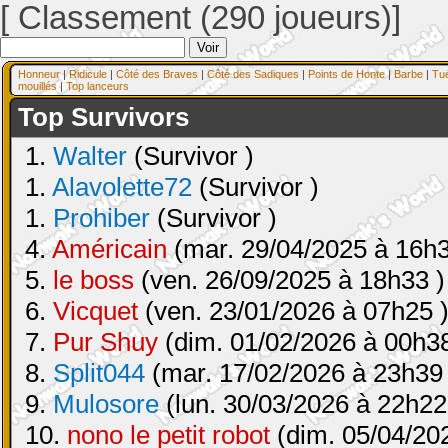
[ Classement (290 joueurs)]
Honneur
|
Ridicule
|
Côté des Braves
|
Côté des Sadiques
|
Points de Honte
|
Barbe
|
Tu
mouillés
|
Top lanceurs
Top Survivors
1.
Walter
(Survivor )
1.
Alavolette72
(Survivor )
1.
Prohiber
(Survivor )
4.
Américain
(mar. 29/04/2025 à 16h3
5.
le boss
(ven. 26/09/2025 à 18h33 )
6.
Vicquet
(ven. 23/01/2026 à 07h25 
7.
Pur Shuy
(dim. 01/02/2026 à 00h38
8.
Split044
(mar. 17/02/2026 à 23h39 
9.
Mulosore
(lun. 30/03/2026 à 22h22
10.
nono le petit robot
(dim. 05/04/20