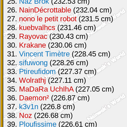
25.
Naz Brok
(232.53 cm)
26.
NainDécrottable
(232.04 cm)
27.
nono le petit robot
(231.5 cm)
28.
kuebvalhcs
(231.46 cm)
29.
Rayovac
(230.43 cm)
30.
Krakane
(230.06 cm)
31.
Vincent Timètre
(228.45 cm)
32.
sifuwong
(228.26 cm)
33.
Ptireufidom
(227.37 cm)
34.
Wolrathj
(227.11 cm)
35.
MaDaRa UchIhA
(227.05 cm)
36.
Daemon²
(226.87 cm)
37.
k3v1n
(226.8 cm)
38.
Noz
(226.68 cm)
39.
Ploufissime
(226.61 cm)