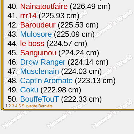
40.
Nainatoutfaire
(226.49 cm)
41.
rrr14
(225.93 cm)
42.
Baroudeur
(225.53 cm)
43.
Mulosore
(225.09 cm)
44.
le boss
(224.57 cm)
45.
Sanguinou
(224.24 cm)
46.
Drow Ranger
(224.14 cm)
47.
Musclenain
(224.03 cm)
48.
Capt'n Aromate
(223.13 cm)
49.
Goku
(222.98 cm)
50.
BouffeTouT
(222.33 cm)
1
2
3
4
5
Suivante
Dernière