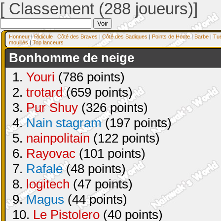
[ Classement (288 joueurs)]
Honneur
|
Ridicule
|
Côté des Braves
|
Côté des Sadiques
|
Points de Honte
|
Barbe
|
Tu
mouillés
|
Top lanceurs
Bonhomme de neige
1.
Youri
(786 points)
2.
trotard
(659 points)
3.
Pur Shuy
(326 points)
4.
Nain stagram
(197 points)
5.
nainpolitain
(122 points)
6.
Rayovac
(101 points)
7.
Rafale
(48 points)
8.
logitech
(47 points)
9.
Magus
(44 points)
10.
Le Pistolero
(40 points)