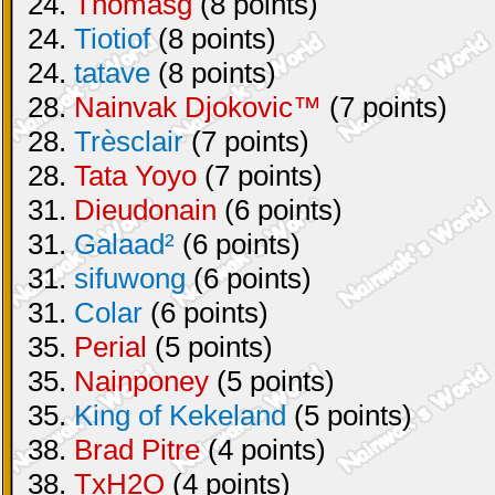
24.
Thomasg
(8 points)
24.
Tiotiof
(8 points)
24.
tatave
(8 points)
28.
Nainvak Djokovic™
(7 points)
28.
Trèsclair
(7 points)
28.
Tata Yoyo
(7 points)
31.
Dieudonain
(6 points)
31.
Galaad²
(6 points)
31.
sifuwong
(6 points)
31.
Colar
(6 points)
35.
Perial
(5 points)
35.
Nainponey
(5 points)
35.
King of Kekeland
(5 points)
38.
Brad Pitre
(4 points)
38.
TxH2O
(4 points)