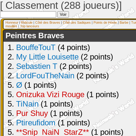
[ Classement (288 joueurs)]
Honneur
|
Ridicule
|
Côté des Braves
|
Côté des Sadiques
|
Points de Honte
|
Barbe
|
Tu
mouillés
|
Top lanceurs
Peintres Braves
1.
BouffeTouT
(4 points)
2.
My Little Louisette
(2 points)
2.
Sebastien T
(2 points)
2.
LordFouTheNain
(2 points)
5.
Ø
(1 points)
5.
Onizuka Vizi Rouge
(1 points)
5.
TiNain
(1 points)
5.
Pur Shuy
(1 points)
5.
Ptireufidom
(1 points)
5.
**Snip_NaiN_StarZ**
(1 points)