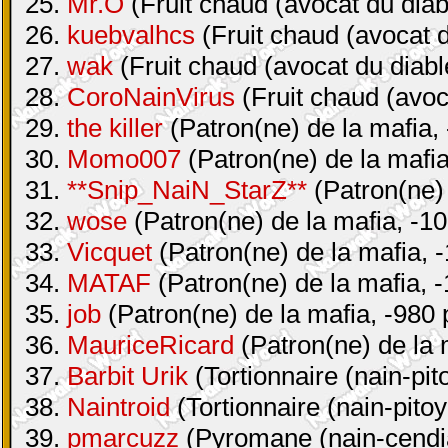
25.
Mr.O
(Fruit chaud (avocat du diab
26.
kuebvalhcs
(Fruit chaud (avocat d
27.
wak
(Fruit chaud (avocat du diabl
28.
CoroNainVirus
(Fruit chaud (avoc
29.
the killer
(Patron(ne) de la mafia, 
30.
Momo007
(Patron(ne) de la mafia
31.
**Snip_NaiN_StarZ**
(Patron(ne) 
32.
wose
(Patron(ne) de la mafia, -10
33.
Vicquet
(Patron(ne) de la mafia, -
34.
MATAF
(Patron(ne) de la mafia, -
35.
job
(Patron(ne) de la mafia, -980 
36.
MauriceRicard
(Patron(ne) de la 
37.
Barbit Urik
(Tortionnaire (nain-pit
38.
Naintroid
(Tortionnaire (nain-pitoy
39.
pmarcuzz
(Pyromane (nain-cendia