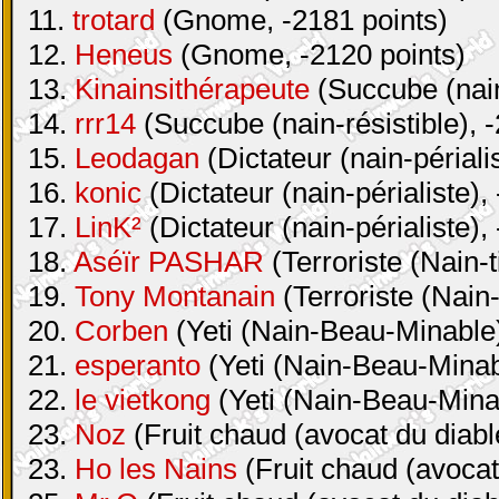
11.
trotard
(Gnome, -2181 points)
12.
Heneus
(Gnome, -2120 points)
13.
Kinainsithérapeute
(Succube (nain-
14.
rrr14
(Succube (nain-résistible), 
15.
Leodagan
(Dictateur (nain-périali
16.
konic
(Dictateur (nain-périaliste),
17.
LinK²
(Dictateur (nain-périaliste),
18.
Aséïr PASHAR
(Terroriste (Nain-t
19.
Tony Montanain
(Terroriste (Nain-
20.
Corben
(Yeti (Nain-Beau-Minable)
21.
esperanto
(Yeti (Nain-Beau-Minabl
22.
le vietkong
(Yeti (Nain-Beau-Minab
23.
Noz
(Fruit chaud (avocat du diabl
23.
Ho les Nains
(Fruit chaud (avocat