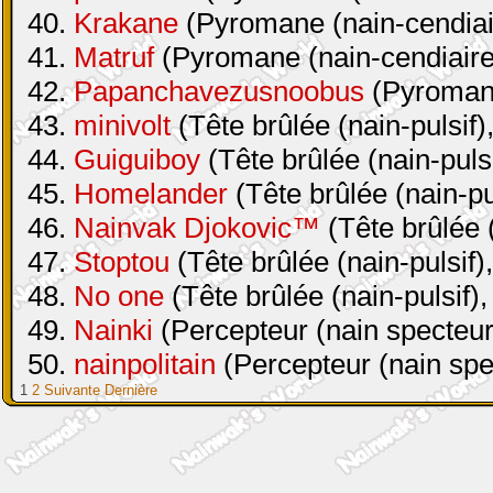
40.
Krakane
(Pyromane (nain-cendiair
41.
Matruf
(Pyromane (nain-cendiaire 
42.
Papanchavezusnoobus
(Pyromane
43.
minivolt
(Tête brûlée (nain-pulsif)
44.
Guiguiboy
(Tête brûlée (nain-pulsi
45.
Homelander
(Tête brûlée (nain-pul
46.
Nainvak Djokovic™
(Tête brûlée (
47.
Stoptou
(Tête brûlée (nain-pulsif)
48.
No one
(Tête brûlée (nain-pulsif),
49.
Nainki
(Percepteur (nain specteur
50.
nainpolitain
(Percepteur (nain spe
1
2
Suivante
Dernière