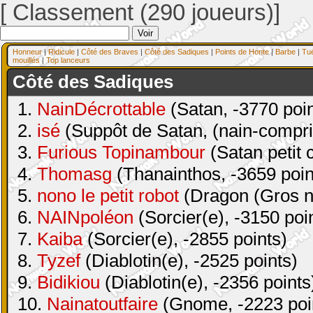
[ Classement (290 joueurs)]
Honneur
|
Ridicule
|
Côté des Braves
|
Côté des Sadiques
|
Points de Honte
|
Barbe
|
Tu
mouillés
|
Top lanceurs
Côté des Sadiques
1.
NainDécrottable
(Satan, -3770 poin
2.
isé
(Suppôt de Satan, (nain-compri
3.
Furious Topinambour
(Satan petit 
4.
Thomasg
(Thanainthos, -3659 poin
5.
nono le petit robot
(Dragon (Gros na
6.
NAINpoléon
(Sorcier(e), -3150 poi
7.
Kaiba
(Sorcier(e), -2855 points)
8.
Tyzef
(Diablotin(e), -2525 points)
9.
Bidikiou
(Diablotin(e), -2356 points
10.
Nainatoutfaire
(Gnome, -2223 poi