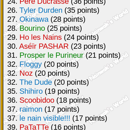
24.
Pere Ducrasse
(36 points)
26.
Tyler Durden
(35 points)
27.
Okinawa
(28 points)
28.
Bourino
(25 points)
29.
Ho les Nains
(24 points)
30.
Aséïr PASHAR
(23 points)
31.
Prosper le Purineur
(21 points)
32.
Floggy
(20 points)
32.
Noz
(20 points)
32.
The Dude
(20 points)
35.
Shihiro
(19 points)
36.
Scoobidoo
(18 points)
37.
raimon
(17 points)
37.
le nain visible!!!
(17 points)
39.
PaTaTTe
(16 points)