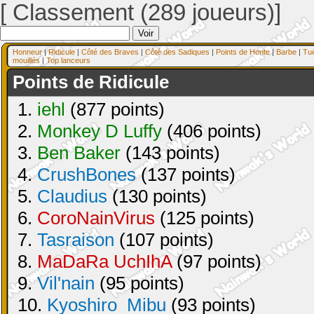
[ Classement (289 joueurs)]
Honneur
|
Ridicule
|
Côté des Braves
|
Côté des Sadiques
|
Points de Honte
|
Barbe
|
Tu
mouillés
|
Top lanceurs
Points de Ridicule
1.
iehl
(877 points)
2.
Monkey D Luffy
(406 points)
3.
Ben Baker
(143 points)
4.
CrushBones
(137 points)
5.
Claudius
(130 points)
6.
CoroNainVirus
(125 points)
7.
Tasraison
(107 points)
8.
MaDaRa UchIhA
(97 points)
9.
Vil'nain
(95 points)
10.
Kyoshiro_Mibu
(93 points)