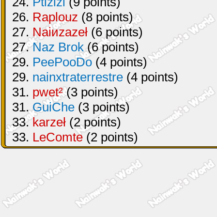
24.
Ptizizi
(9 points)
26.
Raplouz
(8 points)
27.
Naiиzazeł
(6 points)
27.
Naz Brok
(6 points)
29.
PeePooDo
(4 points)
29.
nainxtraterrestre
(4 points)
31.
pwet²
(3 points)
31.
GuiChe
(3 points)
33.
karzeł
(2 points)
33.
LeComte
(2 points)