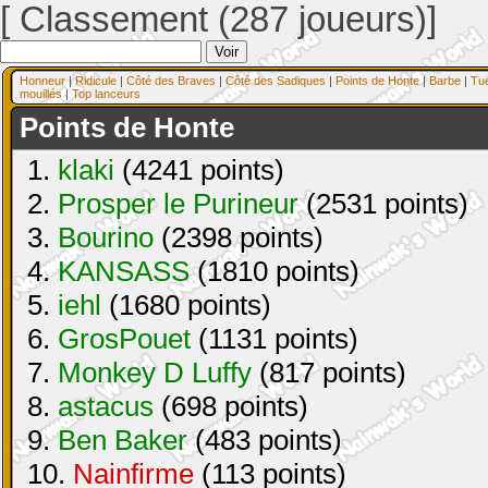
[ Classement (287 joueurs)]
Honneur
|
Ridicule
|
Côté des Braves
|
Côté des Sadiques
|
Points de Honte
|
Barbe
|
Tu
mouillés
|
Top lanceurs
Points de Honte
1.
klaki
(4241 points)
2.
Prosper le Purineur
(2531 points)
3.
Bourino
(2398 points)
4.
KANSASS
(1810 points)
5.
iehl
(1680 points)
6.
GrosPouet
(1131 points)
7.
Monkey D Luffy
(817 points)
8.
astacus
(698 points)
9.
Ben Baker
(483 points)
10.
Nainfirme
(113 points)