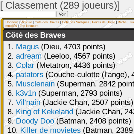
[ Classement (289 joueurs)]
Honneur
|
Ridicule
|
Côté des Braves
|
Côté des Sadiques
|
Points de Honte
|
Barbe
|
Tu
mouillés
|
Top lanceurs
Côté des Braves
1.
Magus
(Dieu, 4703 points)
2.
adream
(Leeloo, 4567 points)
3.
Colar
(Metatron, 4436 points)
4.
patators
(Couche-culotte (l'ange), 
5.
Musclenain
(Superman, 2842 point
6.
k3v1n
(Superman, 2793 points)
7.
Vil'nain
(Jackie Chan, 2507 points)
8.
King of Kekeland
(Jackie Chan, 24
9.
Doody Doo
(Batman, 2408 points)
10.
Killer de movietes
(Batman, 2389 