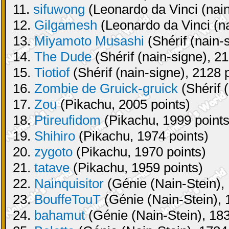
11.
sifuwong
(Leonardo da Vinci (nain
12.
Gilgamesh
(Leonardo da Vinci (na
13.
Miyamoto Musashi
(Shérif (nain-
14.
The Dude
(Shérif (nain-signe), 21
15.
Tiotiof
(Shérif (nain-signe), 2128 
16.
Zombie de Gruick-gruick
(Shérif 
17.
Zou
(Pikachu, 2005 points)
18.
Ptireufidom
(Pikachu, 1999 points
19.
Shihiro
(Pikachu, 1974 points)
20.
zygoto
(Pikachu, 1970 points)
21.
tatave
(Pikachu, 1959 points)
22.
Nainquisitor
(Génie (Nain-Stein), 
23.
BouffeTouT
(Génie (Nain-Stein), 
24.
bahamut
(Génie (Nain-Stein), 183