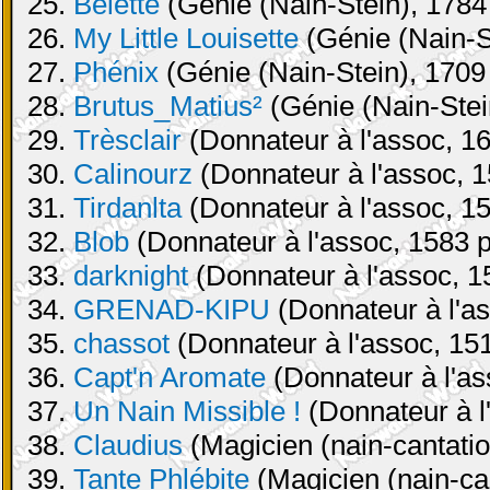
25.
Belette
(Génie (Nain-Stein), 1784 
26.
My Little Louisette
(Génie (Nain-St
27.
Phénix
(Génie (Nain-Stein), 1709 
28.
Brutus_Matius²
(Génie (Nain-Stei
29.
Trèsclair
(Donnateur à l'assoc, 16
30.
Calinourz
(Donnateur à l'assoc, 1
31.
Tirdanlta
(Donnateur à l'assoc, 15
32.
Blob
(Donnateur à l'assoc, 1583 p
33.
darknight
(Donnateur à l'assoc, 1
34.
GRENAD-KIPU
(Donnateur à l'as
35.
chassot
(Donnateur à l'assoc, 151
36.
Capt'n Aromate
(Donnateur à l'as
37.
Un Nain Missible !
(Donnateur à l
38.
Claudius
(Magicien (nain-cantatio
39.
Tante Phlébite
(Magicien (nain-can