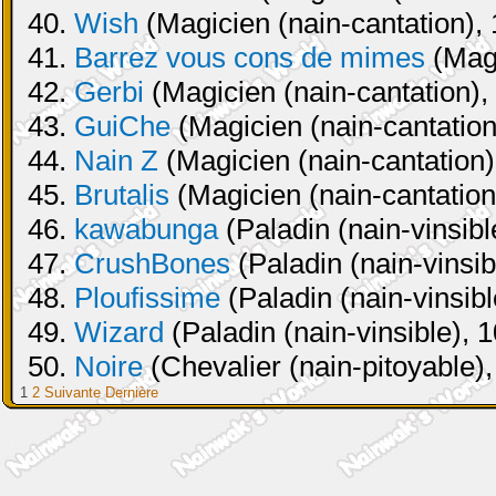
40.
Wish
(Magicien (nain-cantation), 
41.
Barrez vous cons de mimes
(Magi
42.
Gerbi
(Magicien (nain-cantation),
43.
GuiChe
(Magicien (nain-cantation
44.
Nain Z
(Magicien (nain-cantation)
45.
Brutalis
(Magicien (nain-cantation
46.
kawabunga
(Paladin (nain-vinsibl
47.
CrushBones
(Paladin (nain-vinsib
48.
Ploufissime
(Paladin (nain-vinsibl
49.
Wizard
(Paladin (nain-vinsible), 
50.
Noire
(Chevalier (nain-pitoyable),
1
2
Suivante
Dernière