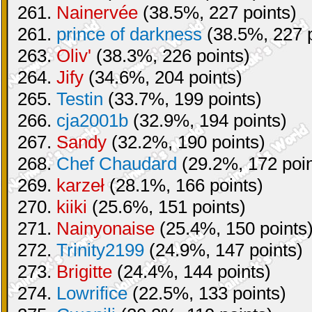
261.
Nainervée
(38.5%, 227 points)
261.
prince of darkness
(38.5%, 227 p
263.
Oliv'
(38.3%, 226 points)
264.
Jify
(34.6%, 204 points)
265.
Testin
(33.7%, 199 points)
266.
cja2001b
(32.9%, 194 points)
267.
Sandy
(32.2%, 190 points)
268.
Chef Chaudard
(29.2%, 172 poin
269.
karzeł
(28.1%, 166 points)
270.
kiiki
(25.6%, 151 points)
271.
Nainyonaise
(25.4%, 150 points
272.
Trinity2199
(24.9%, 147 points)
273.
Brigitte
(24.4%, 144 points)
274.
Lowrifice
(22.5%, 133 points)