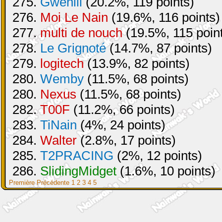
275.
Gwenili
(20.2%, 119 points)
276.
Moi Le Nain
(19.6%, 116 points)
277.
multi de nouch
(19.5%, 115 poin
278.
Le Grignoté
(14.7%, 87 points)
279.
logitech
(13.9%, 82 points)
280.
Wemby
(11.5%, 68 points)
280.
Nexus
(11.5%, 68 points)
282.
T00F
(11.2%, 66 points)
283.
TiNain
(4%, 24 points)
284.
Walter
(2.8%, 17 points)
285.
T2PRACING
(2%, 12 points)
286.
SlidingMidget
(1.6%, 10 points)
Première
Précédente
1
2
3
4
5