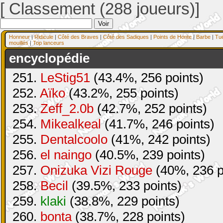
[ Classement (288 joueurs)]
Honneur
|
Ridicule
|
Côté des Braves
|
Côté des Sadiques
|
Points de Honte
|
Barbe
|
Tu
mouillés
|
Top lanceurs
encyclopédie
251.
LeStig51
(43.4%, 256 points)
252.
Aïko
(43.2%, 255 points)
253.
Zeff_2.0b
(42.7%, 252 points)
254.
Mikealkeal
(41.7%, 246 points)
255.
Dentalcoolo
(41%, 242 points)
256.
el naingo
(40.5%, 239 points)
257.
Onizuka Vizi Rouge
(40%, 236 p
258.
Becil
(39.5%, 233 points)
259.
klaki
(38.8%, 229 points)
260.
bonta
(38.7%, 228 points)