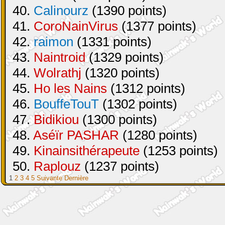
40.
Calinourz
(1390 points)
41.
CoroNainVirus
(1377 points)
42.
raimon
(1331 points)
43.
Naintroid
(1329 points)
44.
Wolrathj
(1320 points)
45.
Ho les Nains
(1312 points)
46.
BouffeTouT
(1302 points)
47.
Bidikiou
(1300 points)
48.
Aséïr PASHAR
(1280 points)
49.
Kinainsithérapeute
(1253 points)
50.
Raplouz
(1237 points)
1
2
3
4
5
Suivante
Dernière