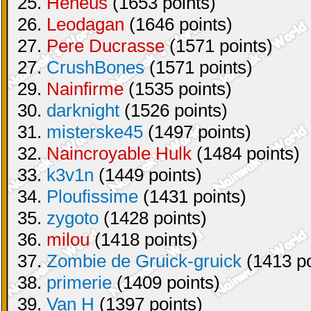
25.
Heneus
(1653 points)
26.
Leodagan
(1646 points)
27.
Pere Ducrasse
(1571 points)
27.
CrushBones
(1571 points)
29.
Nainfirme
(1535 points)
30.
darknight
(1526 points)
31.
misterske45
(1497 points)
32.
Naincroyable Hulk
(1484 points)
33.
k3v1n
(1449 points)
34.
Ploufissime
(1431 points)
35.
zygoto
(1428 points)
36.
milou
(1418 points)
37.
Zombie de Gruick-gruick
(1413 po
38.
primerie
(1409 points)
39.
Van H
(1397 points)