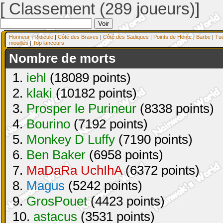
[ Classement (289 joueurs)]
Honneur
|
Ridicule
|
Côté des Braves
|
Côté des Sadiques
|
Points de Honte
|
Barbe
|
Tu
mouillés
|
Top lanceurs
Nombre de morts
1.
iehl
(18089 points)
2.
klaki
(10182 points)
3.
Prosper le Purineur
(8338 points)
4.
Bourino
(7192 points)
5.
Monkey D Luffy
(7190 points)
6.
Ben Baker
(6958 points)
7.
MaDaRa UchIhA
(6372 points)
8.
Magus
(5242 points)
9.
GrosPouet
(4423 points)
10.
astacus
(3531 points)