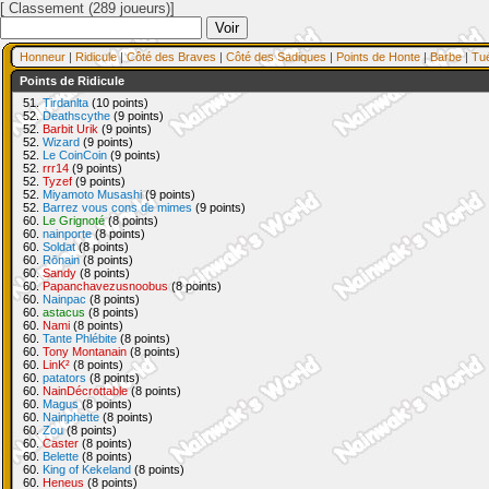
[ Classement (289 joueurs)]
Honneur
|
Ridicule
|
Côté des Braves
|
Côté des Sadiques
|
Points de Honte
|
Barbe
|
Tu
Points de Ridicule
51.
Tirdanlta
(10 points)
52.
Deathscythe
(9 points)
52.
Barbit Urik
(9 points)
52.
Wizard
(9 points)
52.
Le CoinCoin
(9 points)
52.
rrr14
(9 points)
52.
Tyzef
(9 points)
52.
Miyamoto Musashi
(9 points)
52.
Barrez vous cons de mimes
(9 points)
60.
Le Grignoté
(8 points)
60.
nainporte
(8 points)
60.
Soldat
(8 points)
60.
Rōnain
(8 points)
60.
Sandy
(8 points)
60.
Papanchavezusnoobus
(8 points)
60.
Nainpac
(8 points)
60.
astacus
(8 points)
60.
Nami
(8 points)
60.
Tante Phlébite
(8 points)
60.
Tony Montanain
(8 points)
60.
LinK²
(8 points)
60.
patators
(8 points)
60.
NainDécrottable
(8 points)
60.
Magus
(8 points)
60.
Nainphette
(8 points)
60.
Zou
(8 points)
60.
Caster
(8 points)
60.
Belette
(8 points)
60.
King of Kekeland
(8 points)
60.
Heneus
(8 points)