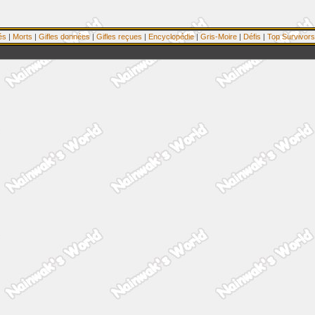
és
|
Morts
|
Gifles données
|
Gifles reçues
|
Encyclopédie
|
Gris-Moire
|
Défis
|
Top Survivors