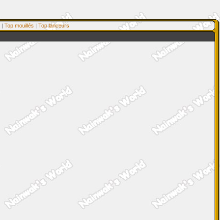
|
Top mouillés
|
Top lanceurs