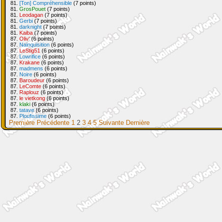
81.
[Ton] Compréhensible
(7 points)
81.
GrosPouet
(7 points)
81.
Leodagan
(7 points)
81.
Gerbi
(7 points)
81.
darknight
(7 points)
81.
Kaiba
(7 points)
87.
Oliv'
(6 points)
87.
Nainquisition
(6 points)
87.
LeStig51
(6 points)
87.
Lowrifice
(6 points)
87.
Krakane
(6 points)
87.
madmens
(6 points)
87.
Noire
(6 points)
87.
Baroudeur
(6 points)
87.
LeComte
(6 points)
87.
Raplouz
(6 points)
87.
le vietkong
(6 points)
87.
klaki
(6 points)
87.
tatave
(6 points)
87.
Ploufissime
(6 points)
Première
Précédente
1
2
3
4
5
Suivante
Dernière