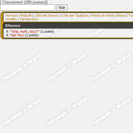
[ Classement (289 joueurs)]
Honneur
|
Ridicule
|
Côté des Braves
|
Côté des Sadiques
|
Points de Honte
|
Barbe
|
Tu
mouillés
|
Top lanceurs
Effaceurs
9.
**Snip_NaiN_StarZ**
(1 points)
9.
Tata Yoyo
(1 points)