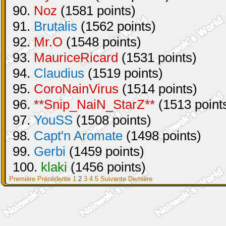
90.
Noz
(1581 points)
91.
Brutalis
(1562 points)
92.
Mr.O
(1548 points)
93.
MauriceRicard
(1531 points)
94.
Claudius
(1519 points)
95.
CoroNainVirus
(1514 points)
96.
**Snip_NaiN_StarZ**
(1513 point
97.
YouSS
(1508 points)
98.
Capt'n Aromate
(1498 points)
99.
Gerbi
(1459 points)
100.
klaki
(1456 points)
Première
Précédente
1
2
3
4
5
Suivante
Dernière