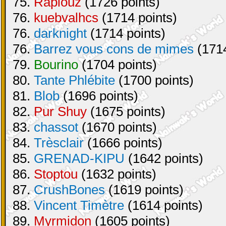
75.
Raplouz
(1726 points)
76.
kuebvalhcs
(1714 points)
76.
darknight
(1714 points)
76.
Barrez vous cons de mimes
(1714
79.
Bourino
(1704 points)
80.
Tante Phlébite
(1700 points)
81.
Blob
(1696 points)
82.
Pur Shuy
(1675 points)
83.
chassot
(1670 points)
84.
Trèsclair
(1666 points)
85.
GRENAD-KIPU
(1642 points)
86.
Stoptou
(1632 points)
87.
CrushBones
(1619 points)
88.
Vincent Timètre
(1614 points)
89.
Myrmidon
(1605 points)