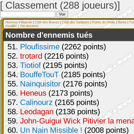
[ Classement (288 joueurs)]
Honneur
|
Ridicule
|
Côté des Braves
|
Côté des Sadiques
|
Points de Honte
|
Barbe
|
Tu
mouillés
|
Top lanceurs
Nombre d'ennemis tués
51.
Ploufissime
(2262 points)
52.
trotard
(2216 points)
53.
Tiotiof
(2195 points)
54.
BouffeTouT
(2185 points)
55.
Nainquisitor
(2176 points)
56.
Heneus
(2173 points)
57.
Calinourz
(2165 points)
58.
Leodagan
(2136 points)
59.
John-Guigui Wick Pitivier la men
60.
Un Nain Missible !
(2008 points)