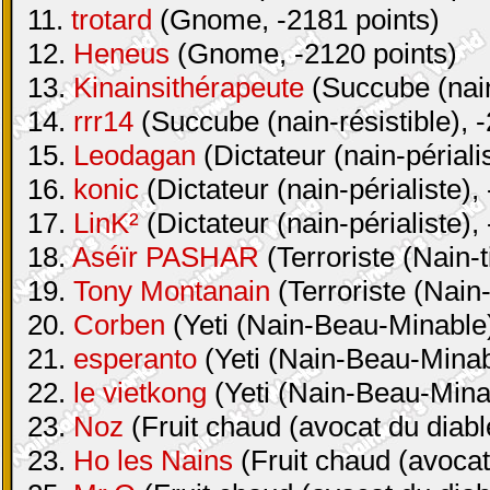
11.
trotard
(Gnome, -2181 points)
12.
Heneus
(Gnome, -2120 points)
13.
Kinainsithérapeute
(Succube (nain-
14.
rrr14
(Succube (nain-résistible), 
15.
Leodagan
(Dictateur (nain-périali
16.
konic
(Dictateur (nain-périaliste),
17.
LinK²
(Dictateur (nain-périaliste),
18.
Aséïr PASHAR
(Terroriste (Nain-t
19.
Tony Montanain
(Terroriste (Nain-
20.
Corben
(Yeti (Nain-Beau-Minable)
21.
esperanto
(Yeti (Nain-Beau-Minabl
22.
le vietkong
(Yeti (Nain-Beau-Minab
23.
Noz
(Fruit chaud (avocat du diabl
23.
Ho les Nains
(Fruit chaud (avocat