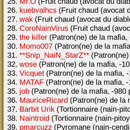
25.
Mr.O
(Fruit chaud (avocat du diab
26.
kuebvalhcs
(Fruit chaud (avocat d
27.
wak
(Fruit chaud (avocat du diabl
28.
CoroNainVirus
(Fruit chaud (avoc
29.
the killer
(Patron(ne) de la mafia, 
30.
Momo007
(Patron(ne) de la mafia
31.
**Snip_NaiN_StarZ**
(Patron(ne) 
32.
wose
(Patron(ne) de la mafia, -10
33.
Vicquet
(Patron(ne) de la mafia, -
34.
MATAF
(Patron(ne) de la mafia, -
35.
job
(Patron(ne) de la mafia, -980 
36.
MauriceRicard
(Patron(ne) de la 
37.
Barbit Urik
(Tortionnaire (nain-pit
38.
Naintroid
(Tortionnaire (nain-pitoy
39.
pmarcuzz
(Pyromane (nain-cendia