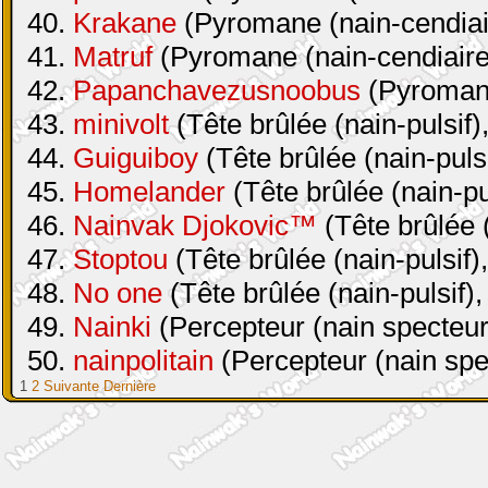
40.
Krakane
(Pyromane (nain-cendiair
41.
Matruf
(Pyromane (nain-cendiaire 
42.
Papanchavezusnoobus
(Pyromane
43.
minivolt
(Tête brûlée (nain-pulsif)
44.
Guiguiboy
(Tête brûlée (nain-pulsi
45.
Homelander
(Tête brûlée (nain-pul
46.
Nainvak Djokovic™
(Tête brûlée (
47.
Stoptou
(Tête brûlée (nain-pulsif)
48.
No one
(Tête brûlée (nain-pulsif),
49.
Nainki
(Percepteur (nain specteur
50.
nainpolitain
(Percepteur (nain spe
1
2
Suivante
Dernière