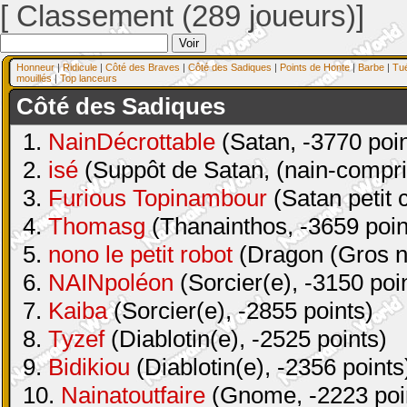
[ Classement (289 joueurs)]
Honneur
|
Ridicule
|
Côté des Braves
|
Côté des Sadiques
|
Points de Honte
|
Barbe
|
Tu
mouillés
|
Top lanceurs
Côté des Sadiques
1.
NainDécrottable
(Satan, -3770 poin
2.
isé
(Suppôt de Satan, (nain-compri
3.
Furious Topinambour
(Satan petit 
4.
Thomasg
(Thanainthos, -3659 poin
5.
nono le petit robot
(Dragon (Gros na
6.
NAINpoléon
(Sorcier(e), -3150 poi
7.
Kaiba
(Sorcier(e), -2855 points)
8.
Tyzef
(Diablotin(e), -2525 points)
9.
Bidikiou
(Diablotin(e), -2356 points
10.
Nainatoutfaire
(Gnome, -2223 poi