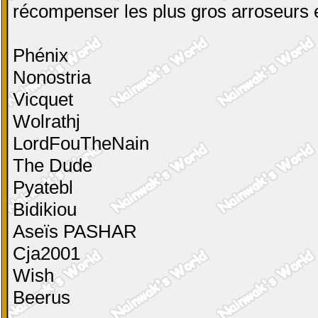
récompenser les plus gros arroseurs et
Phénix
Nonostria
Vicquet
Wolrathj
LordFouTheNain
The Dude
Pyatebl
Bidikiou
Aseïs PASHAR
Cja2001
Wish
Beerus