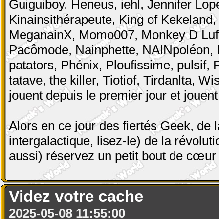
Guiguiboy, Heneus, iehl, Jennifer Lope
Kinainsithérapeute, King of Kekelan
MeganainX, Momo007, Monkey D Luffy
Pacômode, Nainphette, NAINpoléon, N
patators, Phénix, Ploufissime, pulsif,
tatave, the killer, Tiotiof, Tirdanlta,
jouent depuis le premier jour et jouent
Alors en ce jour des fiertés Geek, de 
intergalactique, lisez-le) de la révol
aussi) réservez un petit bout de cœu
Videz votre cache
2025-05-08 11:55:00